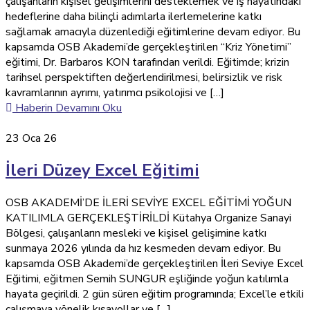
çalışanların kişisel gelişimlerini desteklemek ve iş hayatındaki
hedeflerine daha bilinçli adımlarla ilerlemelerine katkı
sağlamak amacıyla düzenlediği eğitimlerine devam ediyor. Bu
kapsamda OSB Akademi’de gerçekleştirilen “Kriz Yönetimi”
eğitimi, Dr. Barbaros KON tarafından verildi. Eğitimde; krizin
tarihsel perspektiften değerlendirilmesi, belirsizlik ve risk
kavramlarının ayrımı, yatırımcı psikolojisi ve […]
Haberin Devamını Oku
23
Oca 26
İleri Düzey Excel Eğitimi
OSB AKADEMİ’DE İLERİ SEVİYE EXCEL EĞİTİMİ YOĞUN
KATILIMLA GERÇEKLEŞTİRİLDİ Kütahya Organize Sanayi
Bölgesi, çalışanların mesleki ve kişisel gelişimine katkı
sunmaya 2026 yılında da hız kesmeden devam ediyor. Bu
kapsamda OSB Akademi’de gerçekleştirilen İleri Seviye Excel
Eğitimi, eğitmen Semih SUNGUR eşliğinde yoğun katılımla
hayata geçirildi. 2 gün süren eğitim programında; Excel’le etkili
çalışmaya yönelik kısayollar ve […]