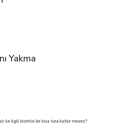
Çok Yakında
anı Yakma
Çok Yakında
le ilgili bizimle bir kısa tura katılır mısınız?