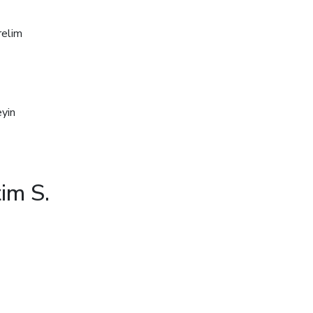
relim
eyin
im S.
Başvuru ve Detay