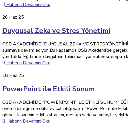
Haberin Devamını Oku
26
Haz 25
Duygusal Zeka ve Stres Yönetimi
OSB AKADEMİ’DE “DUYGUSAL ZEKA VE STRES YÖNETİMİ” EĞİTİMİ
sunmaya devam ediyor. Bu kapsamda OSB Akademi’de gerçekleşti
yürütüldü. Eğitimde; duyguların tanınması, yönetilmesi, empati k
Haberin Devamını Oku
18
Haz 25
PowerPoint ile Etkili Sunum
OSB AKADEMİ’DE “POWERPOİNT İLE ETKİLİ SUNUM” EĞİTİMİ GER
önemli bir eğitime daha ev sahipliği yaptı. “PowerPoint ile Et
görsel tasarımın etkili kullanımı, mesajın sade ve anlaşılır şekilde
Haberin Devamını Oku