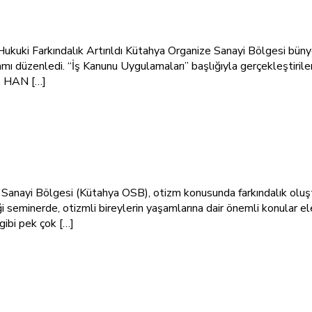
kuki Farkındalık Artırıldı Kütahya Organize Sanayi Bölgesi büny
amı düzenledi. “İş Kanunu Uygulamaları” başlığıyla gerçekleştirile
u. HAN […]
anayi Bölgesi (Kütahya OSB), otizm konusunda farkındalık oluşt
ği seminerde, otizmli bireylerin yaşamlarına dair önemli konular el
gibi pek çok […]