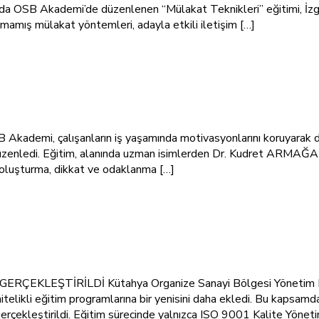
da OSB Akademi’de düzenlenen “Mülakat Teknikleri” eğitimi, İz
ılmamış mülakat yöntemleri, adayla etkili iletişim […]
kademi, çalışanların iş yaşamında motivasyonlarını koruyarak daha
düzenledi. Eğitim, alanında uzman isimlerden Dr. Kudret ARMAĞAN t
n oluşturma, dikkat ve odaklanma […]
LEŞTİRİLDİ Kütahya Organize Sanayi Bölgesi Yönetim Kurulu
itelikli eğitim programlarına bir yenisini daha ekledi. Bu kapsamd
kleştirildi. Eğitim sürecinde yalnızca ISO 9001 Kalite Yöneti