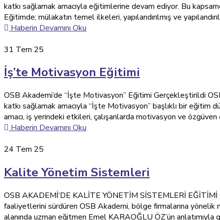
katkı sağlamak amacıyla eğitimlerine devam ediyor. Bu kapsam
Eğitimde; mülakatın temel ilkeleri, yapılandırılmış ve yapılandır
Haberin Devamını Oku
31
Tem 25
İş’te Motivasyon Eğitimi
OSB Akademi’de “İşte Motivasyon” Eğitimi Gerçekleştirildi OSB A
katkı sağlamak amacıyla “İşte Motivasyon” başlıklı bir eğitim 
amacı, iş yerindeki etkileri, çalışanlarda motivasyon ve özgüve
Haberin Devamını Oku
24
Tem 25
Kalite Yönetim Sistemleri
OSB AKADEMİ’DE KALİTE YÖNETİM SİSTEMLERİ EĞİTİMİ GERÇEK
faaliyetlerini sürdüren OSB Akademi, bölge firmalarına yönelik n
alanında uzman eğitmen Emel KARAOĞLU ÖZ’ün anlatımıyla gerçe