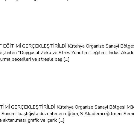
 GERÇEKLEŞTİRİLDİ Kütahya Organize Sanayi Bölgesi, çalışa
rilen “Duygusal Zeka ve Stres Yönetimi” eğitimi, İndus Akademi
urma becerileri ve stresle baş […]
ÇEKLEŞTİRİLDİ Kütahya Organize Sanayi Bölgesi Müdürlüğü, 
kili Sunum” başlığıyla düzenlenen eğitim, S Akademi eğitmeni Sem
 aktarılması, grafik ve içerik […]