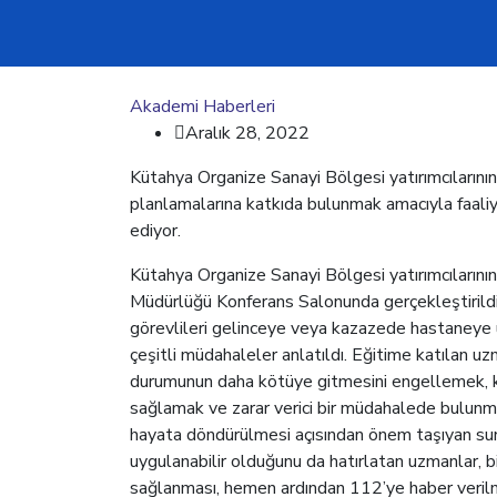
Akademi Haberleri
Aralık 28, 2022
Kütahya Organize Sanayi Bölgesi yatırımcılarının 
planlamalarına katkıda bulunmak amacıyla faal
ediyor.
Kütahya Organize Sanayi Bölgesi yatırımcılarının
Müdürlüğü Konferans Salonunda gerçekleştirildi.
görevlileri gelinceye veya kazazede hastaneye 
çeşitli müdahaleler anlatıldı. Eğitime katılan uz
durumunun daha kötüye gitmesini engellemek, ka
sağlamak ve zarar verici bir müdahalede bulunma
hayata döndürülmesi açısından önem taşıyan suni
uygulanabilir olduğunu da hatırlatan uzmanlar, bir
sağlanması, hemen ardından 112’ye haber verilme