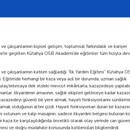
ve çalışanlarının kişisel gelişim, toplumsal farkındalık ve kariyer
iyete geçirilen Kütahya OSB Akademi’de eğitimler tüm hızıyla de
 ve çalışanlarının katılım sağladığı “İlk Yardım Eğitimi” Kütahya 
 Eğitimde herhangi bir kaza veya acil bir durumda, uzman sağlık
ulaştırılıncaya dek eldeki mevcut imkânlarla, kazazedeye yapılab
manlar, ilkyardımın amacının, sağlık ekipleri gelinceye kadar kaza
zazedeyi güvenli bir yere almak, hayati fonksiyonlarını sürdürme
mak olduğunun altını çizdi. Hayati fonksiyonları duran bir kazaze
 solunum ve kalp masajının, sadece ilkyardım belgesi bulunan kiş
 kaza ile karşılaşıldığında öncelikli olarak olay yerinde can güvenl
si ve doğru müdahale konusunda katılımcıları bilgilendirdi.